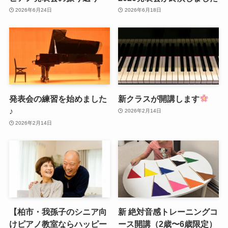
2026年6月24日
2026年6月18日
発表会の練習を始めました
新クラスが開講します
♪
2026年2月14日
2026年2月14日
【柏市・我孫子のシニア向
新 絶対音感トレーニングコ
けピアノ教室ならハッピー
ース開講（2歳〜6歳限定）