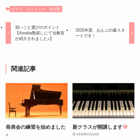
ピアノ
リトミック
未分類
習いごと選びのポイント
2025年度、おんぷの森スタ
【Ameba塾探しにて当教室
ートです！
が紹介されました♪】
関連記事
発表会の練習を始めました
新クラスが開講します
♪
2026年2月14日