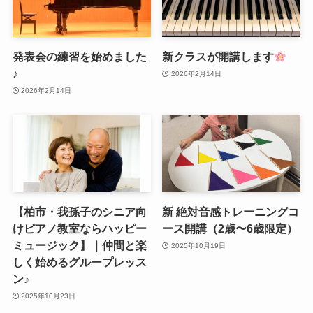
発表会の練習を始めました
新クラスが開講します
♪
2026年2月14日
2026年2月14日
【柏市・我孫子のシニア向
新 絶対音感トレーニングコ
けピアノ教室ならハッピー
ース開講（2歳〜6歳限定）
ミュージック】｜仲間と楽
2025年10月19日
しく始めるグループレッス
ン♪
2025年10月23日