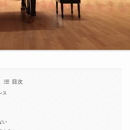
目次
ンス
ない