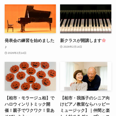
発表会の練習を始めました
新クラスが開講します
♪
2026年2月14日
2026年2月14日
【柏市・モラージュ柏】で
【柏市・我孫子のシニア向
ハロウィンリトミック開
けピアノ教室ならハッピー
催！親子でワクワク！音あ
ミュージック】｜仲間と楽