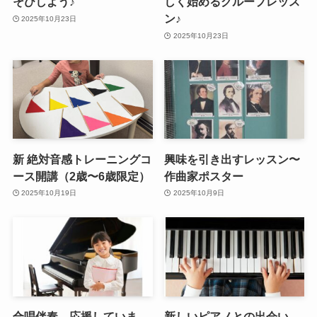
そびしよう♪
しく始めるグループレッス
ン♪
2025年10月23日
2025年10月23日
新 絶対音感トレーニングコ
興味を引き出すレッスン〜
ース開講（2歳〜6歳限定）
作曲家ポスター
2025年10月19日
2025年10月9日
合唱伴奏、応援していま
新しいピアノとの出会い